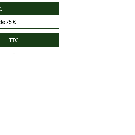
C
de 75 €
TTC
–