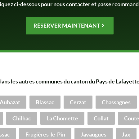
iquez ci-dessous pour nous contacter et passer command
RÉSERVER MAINTENANT
dans les autres communes du canton du Pays de Lafayette
Aubazat
Blassac
Cerzat
Chassagnes
Chilhac
La Chomette
Collat
Coute
ssac
Frugières-le-Pin
Javaugues
Jax