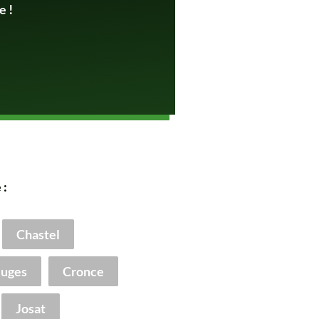
e !
 :
Chastel
uges
Cronce
Josat