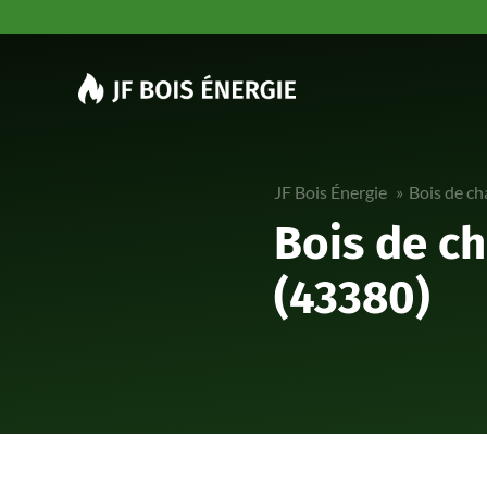
Aller
au
contenu
JF Bois Énergie
Bois de ch
Bois de c
(43380)