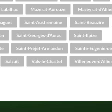
Lubilhac
Mazerat-Aurouze
Mazeyrat-d’Allie
haguet
Saint-Austremoine
Saint-Beauzire
on
Saint-Georges-d’Aurac
Saint-Ilpize
de
Saint-Préjet-Armandon
Sainte-Eugénie-de
Salzuit
Vals-le-Chastel
Villeneuve-d’Allie