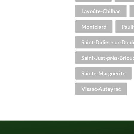
Lavoûte-Chilhac
Montclard
Paul
Saint-Didier-sur-Doul
Saint-Just-près-Briou
Sainte-Marguerite
Vissac-Auteyrac