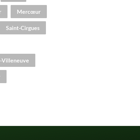
r
Mercœur
Saint-Cirgues
-Villeneuve
r