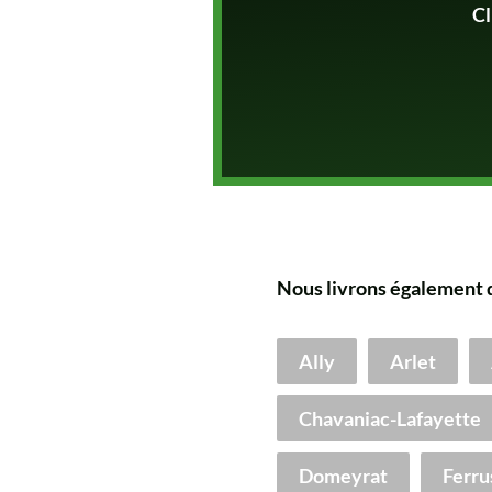
Cl
Nous livrons également 
Ally
Arlet
Chavaniac-Lafayette
Domeyrat
Ferru