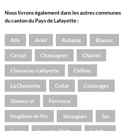
Nous livrons également dans les autres communes
du canton du Pays de Lafayette :
Ally
Arlet
Aubazat
Blassac
Cerzat
Chassagnes
Chastel
Chavaniac-Lafayette
Chilhac
La Chomette
Collat
Couteuges
Domeyrat
Ferrussac
Frugières-le-Pin
Javaugues
Jax