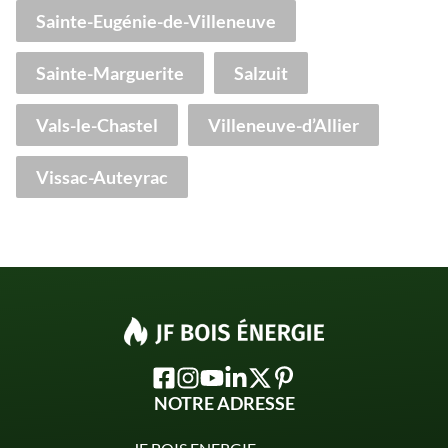
Sainte-Eugénie-de-Villeneuve
Sainte-Marguerite
Salzuit
Vals-le-Chastel
Villeneuve-d’Allier
Vissac-Auteyrac
NOTRE ADRESSE