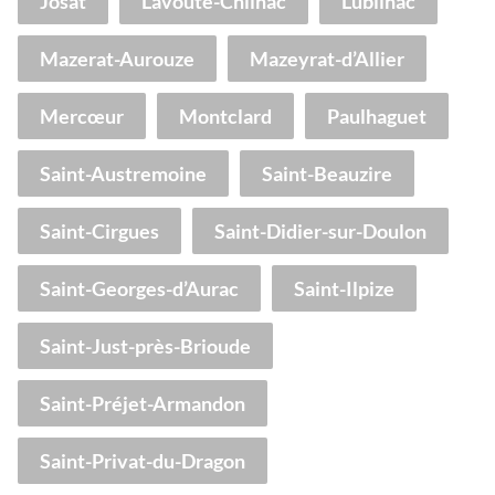
Josat
Lavoûte-Chilhac
Lubilhac
Mazerat-Aurouze
Mazeyrat-d’Allier
Mercœur
Montclard
Paulhaguet
Saint-Austremoine
Saint-Beauzire
Saint-Cirgues
Saint-Didier-sur-Doulon
Saint-Georges-d’Aurac
Saint-Ilpize
Saint-Just-près-Brioude
Saint-Préjet-Armandon
Saint-Privat-du-Dragon