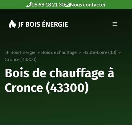
Aller
06 69 18 21 30
Nous contacter
au
contenu
MENU
JF Bois Énergie
Bois de chauffage
Haute-Loire (43)
Cronce (43300)
Bois de chauffage à
Cronce (43300)