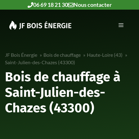
Aller
06 69 18 21 30
Nous contacter
au
contenu
MENU
JF Bois Énergie
Bois de chauffage
Haute-Loire (43)
Saint-Julien-des-Chazes (43300)
Bois de chauffage à
Saint-Julien-des-
Chazes (43300)