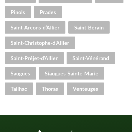
Pinols
Prades
Saint-Arcons-d’Allier
Saint-Bérain
Saint-Christophe-d’Allier
Saint-Préjet-d’Allier
Saint-Vénérand
Saugues
Siaugues-Sainte-Marie
Tailhac
Thoras
Venteuges