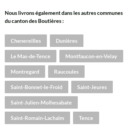
Nous livrons également dans les autres communes
du canton des Boutières :
Chenereilles
Dunières
Le Mas-de-Tence
Montfaucon-en-Velay
Montregard
Raucoules
Saint-Bonnet-le-Froid
Saint-Jeures
Saint-Julien-Molhesabate
Saint-Romain-Lachalm
Tence