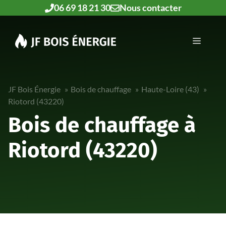
Aller
06 69 18 21 30
Nous contacter
au
contenu
MENU
JF Bois Énergie
Bois de chauffage
Haute-Loire (43)
Riotord (43220)
Bois de chauffage à
Riotord (43220)