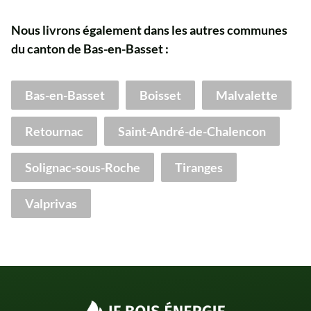
Nous livrons également dans les autres communes
du canton de Bas-en-Basset :
Bas-en-Basset
Boisset
Malvalette
Retournac
Saint-André-de-Chalencon
Solignac-sous-Roche
Tiranges
Valprivas