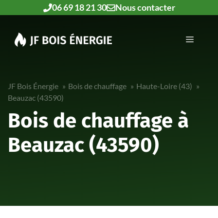
Aller
06 69 18 21 30
Nous contacter
au
contenu
MENU
JF Bois Énergie
Bois de chauffage
Haute-Loire (43)
Beauzac (43590)
Bois de chauffage à
Beauzac (43590)