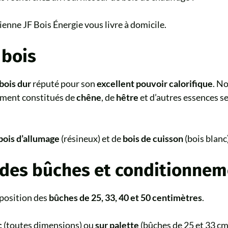
ienne JF Bois Énergie vous livre à domicile.
 bois
bois dur
réputé pour son
excellent pouvoir calorifique
. No
ement constitués de
chêne
, de
hêtre
et d’autres essences se
bois d’allumage
(résineux) et de
bois de cuisson
(bois blanc)
des bûches et conditionnem
position des
bûches de 25, 33, 40 et 50 centimètres
.
c
(toutes dimensions) ou
sur palette
(bûches de 25 et 33 cm