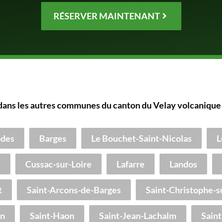
RÉSERVER MAINTENANT
dans les autres communes du canton du Velay volcanique 
des
Barges
Le Bouchet-Saint-Nicolas
L
s
Cussac-sur-Loire
Lafarre
Landos
t
Saint-Arcons-de-Barges
Saint-Christophe-s
an
Saint-Haon
Saint-Jean-Lachalm
Saint