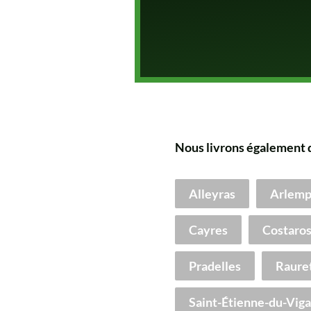
Nous livrons également 
Alleyras
Arlemp
Cayres
Costaro
Pradelles
Raure
Saint-Étienne-du-Vig