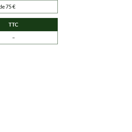
de 75 €
TTC
–