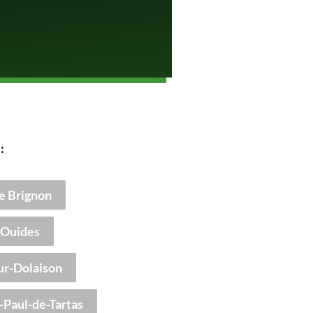
:
e Brignon
Ouides
ur-Dolaison
-Paul-de-Tartas